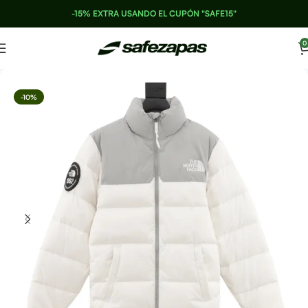
-15% EXTRA USANDO EL CUPÓN "SAFE15"
0
-10%