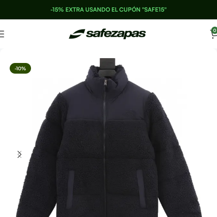
-15% EXTRA USANDO EL CUPÓN "SAFE15"
0
-10%