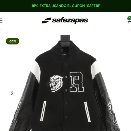
-15% EXTRA USANDO EL CUPÓN "SAFE15"
0
-35%