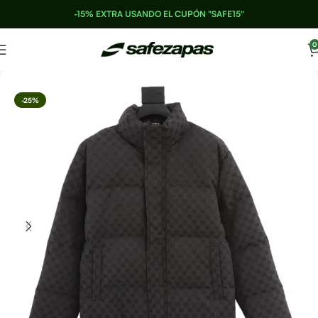
-15% EXTRA USANDO EL CUPÓN "SAFE15"
0
-25%