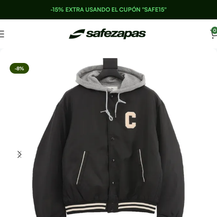
-15% EXTRA USANDO EL CUPÓN "SAFE15"
0
-8%