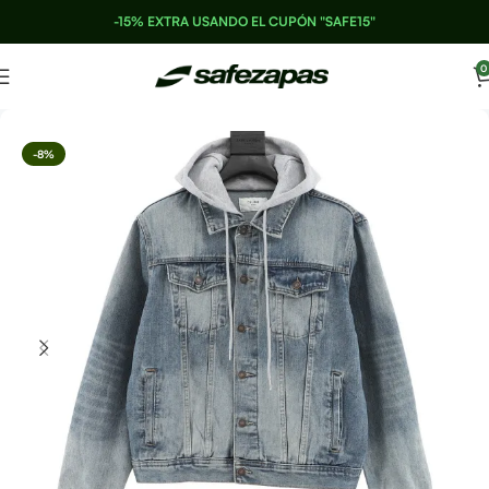
-15% EXTRA USANDO EL CUPÓN "SAFE15"
0
-8%