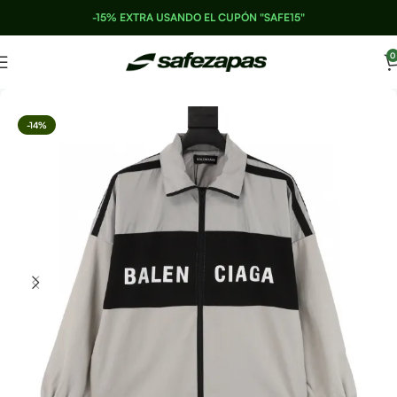
-15% EXTRA USANDO EL CUPÓN "SAFE15"
0
-14%