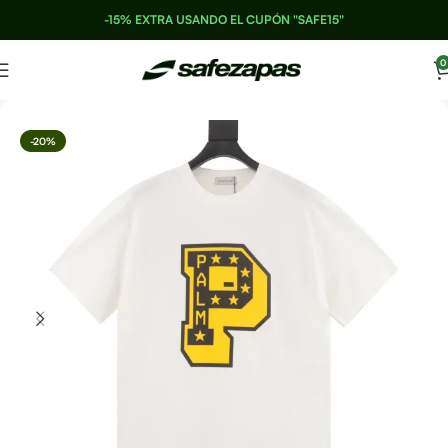
-15% EXTRA USANDO EL CUPÓN "SAFE15"
0
-20%