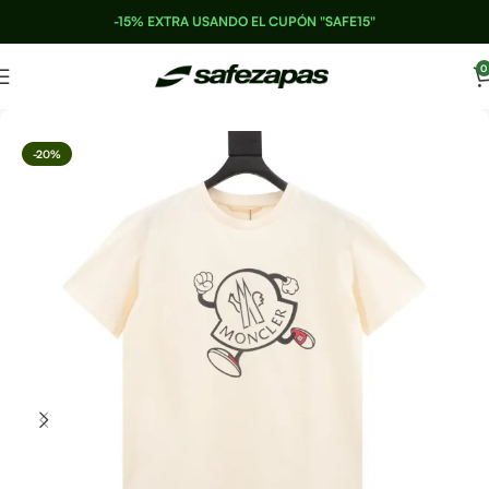
-15% EXTRA USANDO EL CUPÓN "SAFE15"
0
-20%