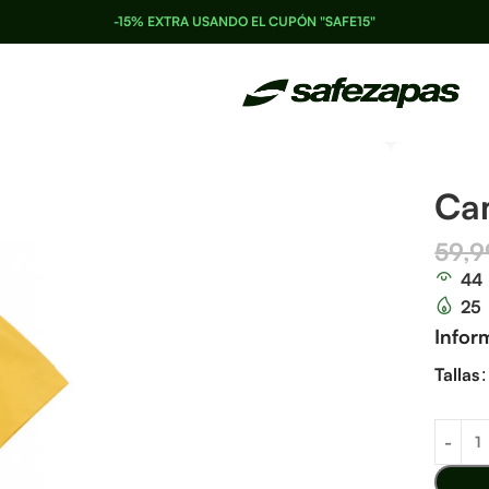
-15% EXTRA USANDO EL CUPÓN "SAFE15"
Ca
59,
44
25
Infor
Tallas