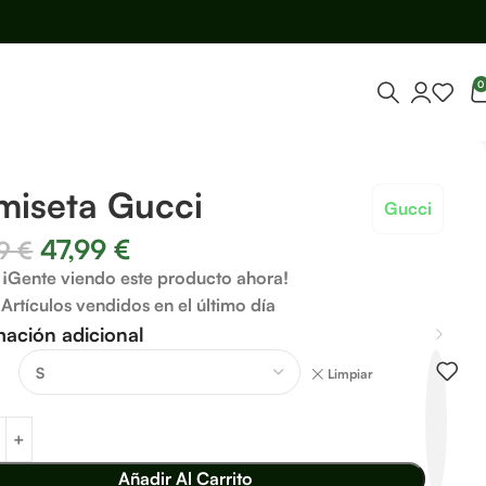
0
miseta Gucci
Gucci
47,99
€
99
€
¡Gente viendo este producto ahora!
Artículos vendidos en el último día
mación adicional
Limpiar
Añadir Al Carrito