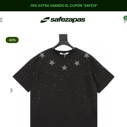
-15% EXTRA USANDO EL CUPÓN "SAFE15"
0
-20%