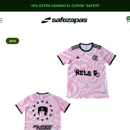
-15% EXTRA USANDO EL CUPÓN "SAFE15"
0
-20%