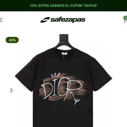
-15% EXTRA USANDO EL CUPÓN "SAFE15"
0
-20%