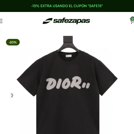
-15% EXTRA USANDO EL CUPÓN "SAFE15"
0
-20%