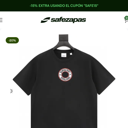
-15% EXTRA USANDO EL CUPÓN "SAFE15"
0
-20%