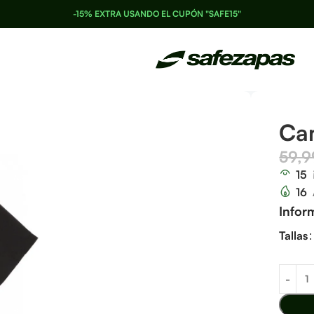
-15% EXTRA USANDO EL CUPÓN "SAFE15"
Ca
59,
15
16
Infor
Tallas