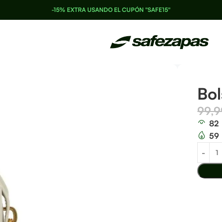
-15% EXTRA USANDO EL CUPÓN "SAFE15"
Bol
99,
82
59