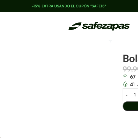
-15% EXTRA USANDO EL CUPÓN "SAFE15"
Bol
99,
67
41