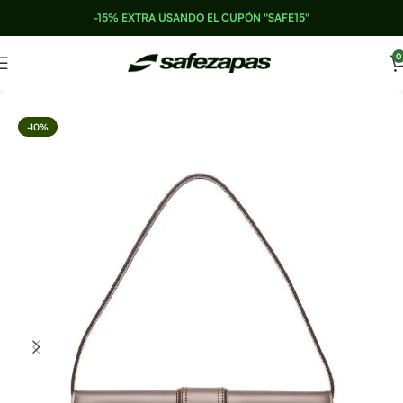
-15% EXTRA USANDO EL CUPÓN "SAFE15"
0
-10%