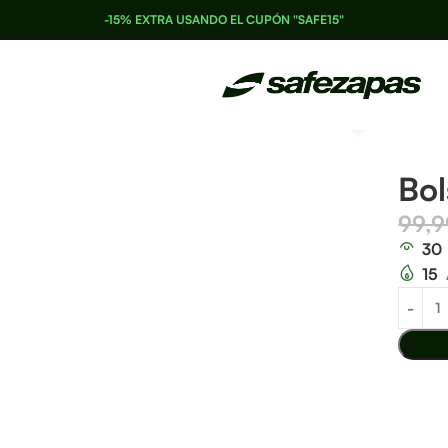
-15% EXTRA USANDO EL CUPÓN "SAFE15"
Bo
99,
30
15