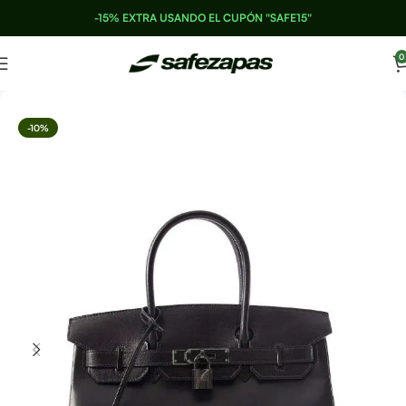
-15% EXTRA USANDO EL CUPÓN "SAFE15"
0
-10%