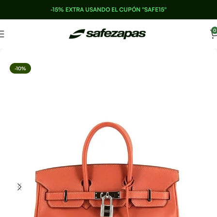
-15% EXTRA USANDO EL CUPÓN "SAFE15"
0
-10%