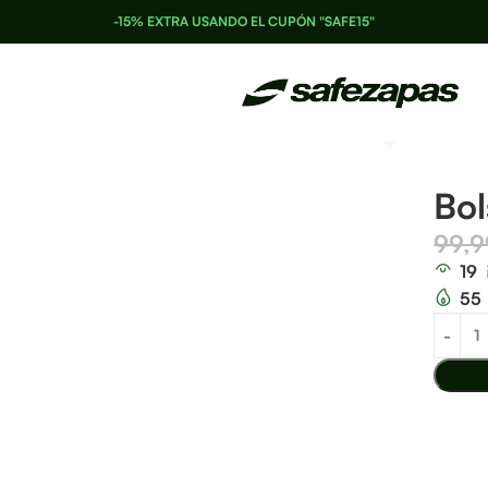
-15% EXTRA USANDO EL CUPÓN "SAFE15"
Bo
99,
19
55