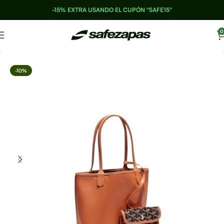
-15% EXTRA USANDO EL CUPÓN "SAFE15"
0
-10%