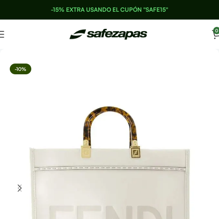
-15% EXTRA USANDO EL CUPÓN "SAFE15"
0
-10%