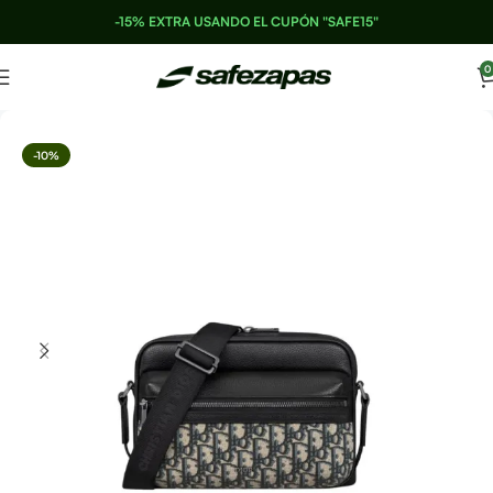
-15% EXTRA USANDO EL CUPÓN "SAFE15"
0
-10%